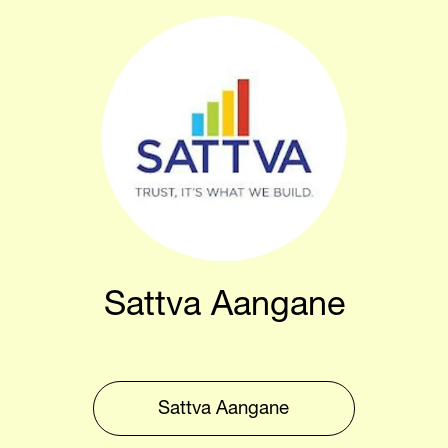
Sattva Aangane
Sattva Aangane